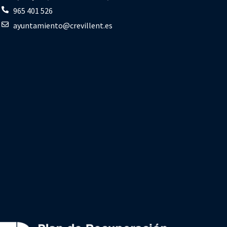
965 401 526
ayuntamiento@crevillent.es