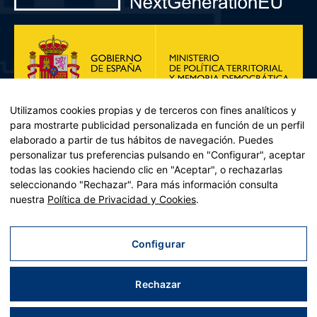
Utilizamos cookies propias y de terceros con fines analíticos y
para mostrarte publicidad personalizada en función de un perfil
elaborado a partir de tus hábitos de navegación. Puedes
personalizar tus preferencias pulsando en "Configurar", aceptar
todas las cookies haciendo clic en "Aceptar", o rechazarlas
seleccionando "Rechazar". Para más información consulta
Plan de Recuperación, Transformación y Resiliencia – Financiado por
nuestra
Política de Privacidad y Cookies
.
la Unión Europea << Next Generation EU>> Mecanismo de
Recuperación y resiliencia, establecido por el Reglamento (UE)
2021/241 del Parlamento Europeo y del Consejo, de 12 de febrero
Configurar
de 2021. Componente 11, Inversión 2 del PRTR gestionado por el
Ministerio de Política territorial.
Rechazar
Aviso legal
|
Política de privacidad
|
Política de cookies
|
Accesibilidad
|
Mapa web