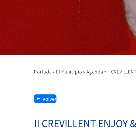
Portada
»
El Municipio
»
Agenda
»
II CREVILLEN
Volver
II CREVILLENT ENJOY 