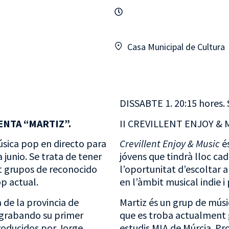
Casa Municipal de Cultura
DISSABTE 1. 20:15 hores. 
ENTA “MARTIZ”.
II CREVILLENT ENJOY &
úsica pop en directo para
Crevillent Enjoy & Music
és
junio. Se trata de tener
jóvens que tindrà lloc cad
nt grupos de reconocido
l’oportunitat d’escoltar a
op actual.
en l’àmbit musical indie i
 de la provincia de
Martiz és un grup de músi
 grabando su primer
que es troba actualment g
Producidos por Jorge
estudis MIA de Múrcia. Pr