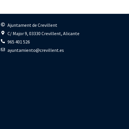
s
Ajuntament de Crevillent
C/ Major 9, 03330 Crevillent, Alicante
965 401 526
ayuntamiento@crevillent.es