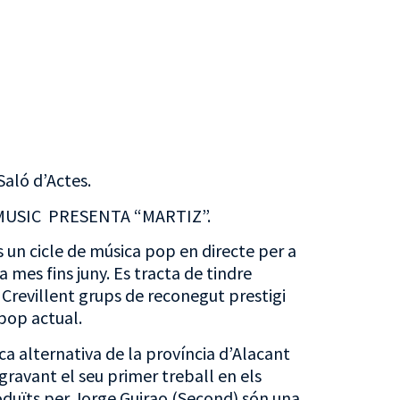
Saló d’Actes.
 MUSIC PRESENTA “MARTIZ”.
 un cicle de música pop en directe per a
a mes fins juny. Es tracta de tindre
 Crevillent grups de reconegut prestigi
 pop actual.
ca alternativa de la província d’Alacant
ravant el seu primer treball en els
oduïts per Jorge Guirao (Second) són una