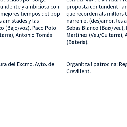
tundente y ambiciosa con
proposta contundent i a
s mejores tiempos del pop
que recorden als millors 
as amistades y las
narren el (des)amor, les a
co (Bajo/voz), Paco Polo
Sebas Blanco (Baix/veu), 
itarra), Antonio Tomás
Martínez (Veu/Guitarra), 
(Bateria).
ura del Excmo. Ayto. de
Organitza i patrocina: Reg
Crevillent.