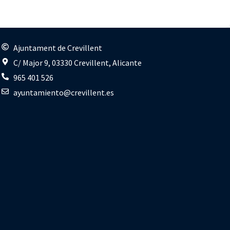
s
Ajuntament de Crevillent
C/ Major 9, 03330 Crevillent, Alicante
965 401 526
ayuntamiento@crevillent.es