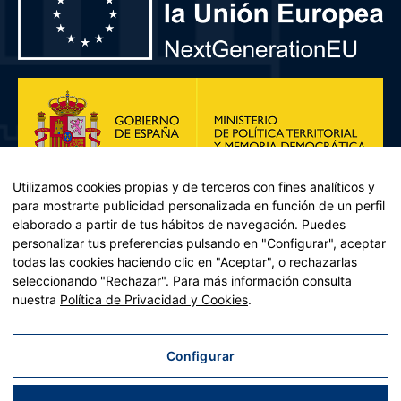
Utilizamos cookies propias y de terceros con fines analíticos y
para mostrarte publicidad personalizada en función de un perfil
elaborado a partir de tus hábitos de navegación. Puedes
personalizar tus preferencias pulsando en "Configurar", aceptar
todas las cookies haciendo clic en "Aceptar", o rechazarlas
seleccionando "Rechazar". Para más información consulta
Plan de Recuperación, Transformación y Resiliencia – Financiado por
nuestra
Política de Privacidad y Cookies
.
la Unión Europea << Next Generation EU>> Mecanismo de
Recuperación y resiliencia, establecido por el Reglamento (UE)
2021/241 del Parlamento Europeo y del Consejo, de 12 de febrero
Configurar
de 2021. Componente 11, Inversión 2 del PRTR gestionado por el
Ministerio de Política territorial.