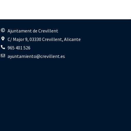
s
Ajuntament de Crevillent
C/ Major 9, 03330 Crevillent, Alicante
965 401 526
ayuntamiento@crevillent.es