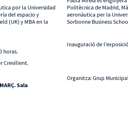
Paula Mireia és enginyera
utica por la Universidad
Politècnica de Madrid, Màs
ría del espacio y
aeronàutica per la Univers
eld (UK) y MBA en la
Sorbonne Business School
Inauguració de l’exposició
0 horas.
 Crevillent.
Organitza: Grup Municipa
MARÇ. Sala