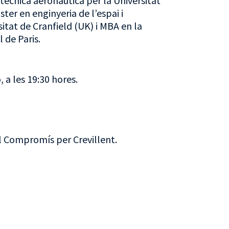
 tècnica aeronàutica per la Universitat
ter en enginyeria de l’espai i
itat de Cranfield (UK) i MBA en la
 de Paris.
, a les 19:30 hores.
l Compromís per Crevillent.