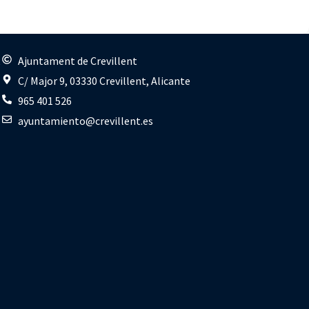
s
Ajuntament de Crevillent
C/ Major 9, 03330 Crevillent, Alicante
965 401 526
ayuntamiento@crevillent.es