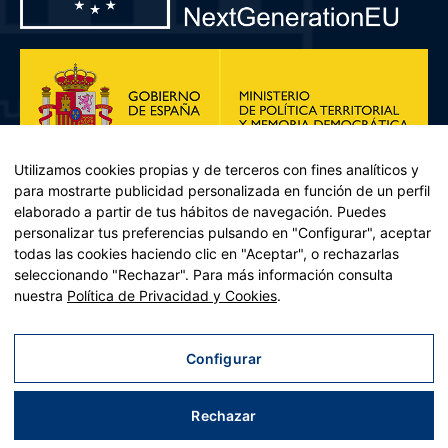
Utilizamos cookies propias y de terceros con fines analíticos y
para mostrarte publicidad personalizada en función de un perfil
elaborado a partir de tus hábitos de navegación. Puedes
personalizar tus preferencias pulsando en "Configurar", aceptar
todas las cookies haciendo clic en "Aceptar", o rechazarlas
seleccionando "Rechazar". Para más información consulta
Plan de Recuperación, Transformación y Resiliencia – Financiado por
nuestra
Política de Privacidad y Cookies
.
la Unión Europea << Next Generation EU>> Mecanismo de
Recuperación y resiliencia, establecido por el Reglamento (UE)
2021/241 del Parlamento Europeo y del Consejo, de 12 de febrero
Configurar
de 2021. Componente 11, Inversión 2 del PRTR gestionado por el
Ministerio de Política territorial.
Rechazar