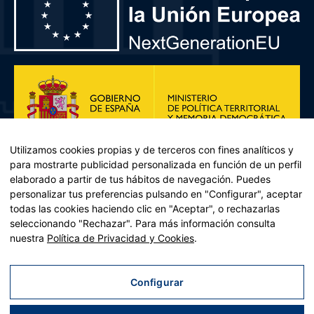
Utilizamos cookies propias y de terceros con fines analíticos y
para mostrarte publicidad personalizada en función de un perfil
elaborado a partir de tus hábitos de navegación. Puedes
personalizar tus preferencias pulsando en "Configurar", aceptar
todas las cookies haciendo clic en "Aceptar", o rechazarlas
seleccionando "Rechazar". Para más información consulta
Plan de Recuperación, Transformación y Resiliencia – Financiado por
nuestra
Política de Privacidad y Cookies
.
la Unión Europea << Next Generation EU>> Mecanismo de
Recuperación y resiliencia, establecido por el Reglamento (UE)
2021/241 del Parlamento Europeo y del Consejo, de 12 de febrero
Configurar
de 2021. Componente 11, Inversión 2 del PRTR gestionado por el
Ministerio de Política territorial.