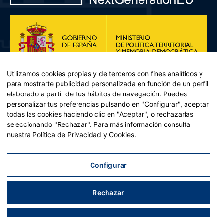
Utilizamos cookies propias y de terceros con fines analíticos y
para mostrarte publicidad personalizada en función de un perfil
elaborado a partir de tus hábitos de navegación. Puedes
personalizar tus preferencias pulsando en "Configurar", aceptar
todas las cookies haciendo clic en "Aceptar", o rechazarlas
seleccionando "Rechazar". Para más información consulta
Plan de Recuperación, Transformación y Resiliencia – Financiado por
nuestra
Política de Privacidad y Cookies
.
la Unión Europea << Next Generation EU>> Mecanismo de
Recuperación y resiliencia, establecido por el Reglamento (UE)
2021/241 del Parlamento Europeo y del Consejo, de 12 de febrero
Configurar
de 2021. Componente 11, Inversión 2 del PRTR gestionado por el
Ministerio de Política territorial.
Rechazar
Aviso legal
|
Política de privacidad
|
Política de cookies
|
Accesibilidad
|
Mapa web