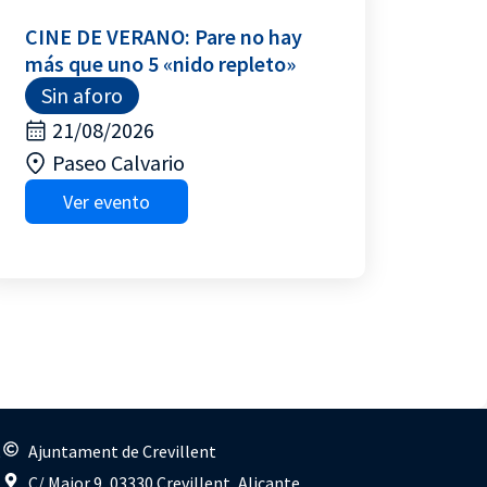
CINE DE VERANO: Pare no hay
más que uno 5 «nido repleto»
Sin aforo
21/08/2026
Paseo Calvario
Ver evento
s
Ajuntament de Crevillent
C/ Major 9, 03330 Crevillent, Alicante