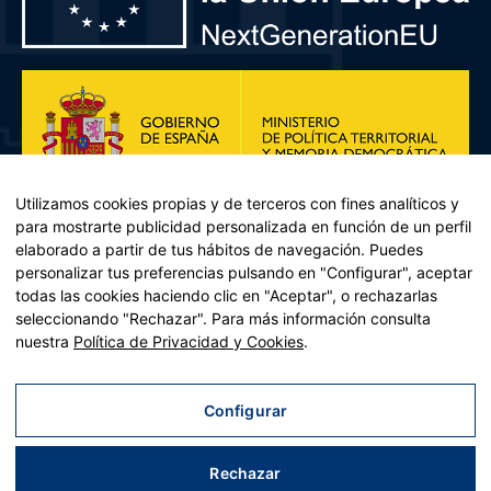
Utilizamos cookies propias y de terceros con fines analíticos y
para mostrarte publicidad personalizada en función de un perfil
elaborado a partir de tus hábitos de navegación. Puedes
personalizar tus preferencias pulsando en "Configurar", aceptar
todas las cookies haciendo clic en "Aceptar", o rechazarlas
seleccionando "Rechazar". Para más información consulta
Plan de Recuperación, Transformación y Resiliencia – Financiado por
nuestra
Política de Privacidad y Cookies
.
la Unión Europea << Next Generation EU>> Mecanismo de
Recuperación y resiliencia, establecido por el Reglamento (UE)
2021/241 del Parlamento Europeo y del Consejo, de 12 de febrero
Configurar
de 2021. Componente 11, Inversión 2 del PRTR gestionado por el
Ministerio de Política territorial.
Rechazar