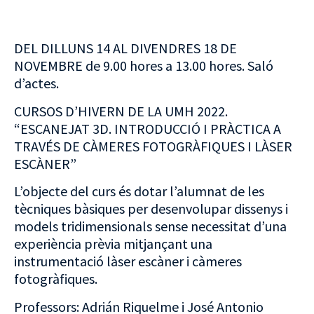
DEL DILLUNS 14 AL DIVENDRES 18 DE
NOVEMBRE de 9.00 hores a 13.00 hores. Saló
d’actes.
CURSOS D’HIVERN DE LA UMH 2022.
“ESCANEJAT 3D. INTRODUCCIÓ I PRÀCTICA A
TRAVÉS DE CÀMERES FOTOGRÀFIQUES I LÀSER
ESCÀNER”
L’objecte del curs és dotar l’alumnat de les
tècniques bàsiques per desenvolupar dissenys i
models tridimensionals sense necessitat d’una
experiència prèvia mitjançant una
instrumentació làser escàner i càmeres
fotogràfiques.
Professors: Adrián Riquelme i José Antonio