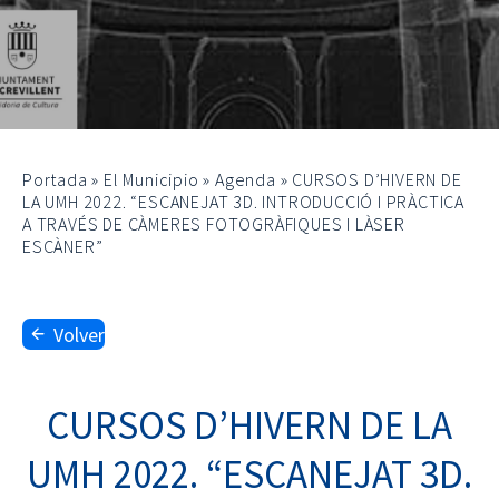
Portada
»
El Municipio
»
Agenda
»
CURSOS D’HIVERN DE
LA UMH 2022. “ESCANEJAT 3D. INTRODUCCIÓ I PRÀCTICA
A TRAVÉS DE CÀMERES FOTOGRÀFIQUES I LÀSER
ESCÀNER”
Volver
CURSOS D’HIVERN DE LA
UMH 2022. “ESCANEJAT 3D.