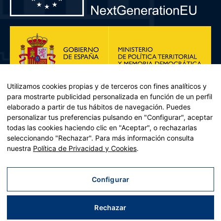
Utilizamos cookies propias y de terceros con fines analíticos y
para mostrarte publicidad personalizada en función de un perfil
elaborado a partir de tus hábitos de navegación. Puedes
personalizar tus preferencias pulsando en "Configurar", aceptar
todas las cookies haciendo clic en "Aceptar", o rechazarlas
seleccionando "Rechazar". Para más información consulta
Plan de Recuperación, Transformación y Resiliencia – Financiado por
nuestra
Política de Privacidad y Cookies
.
la Unión Europea << Next Generation EU>> Mecanismo de
Recuperación y resiliencia, establecido por el Reglamento (UE)
2021/241 del Parlamento Europeo y del Consejo, de 12 de febrero
Configurar
de 2021. Componente 11, Inversión 2 del PRTR gestionado por el
Ministerio de Política territorial.
Rechazar