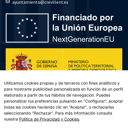
ayuntamiento@crevillent.es
Utilizamos cookies propias y de terceros con fines analíticos y
para mostrarte publicidad personalizada en función de un perfil
elaborado a partir de tus hábitos de navegación. Puedes
personalizar tus preferencias pulsando en "Configurar", aceptar
todas las cookies haciendo clic en "Aceptar", o rechazarlas
seleccionando "Rechazar". Para más información consulta
Plan de Recuperación, Transformación y Resiliencia – Financiado por
nuestra
Política de Privacidad y Cookies
.
la Unión Europea << Next Generation EU>> Mecanismo de