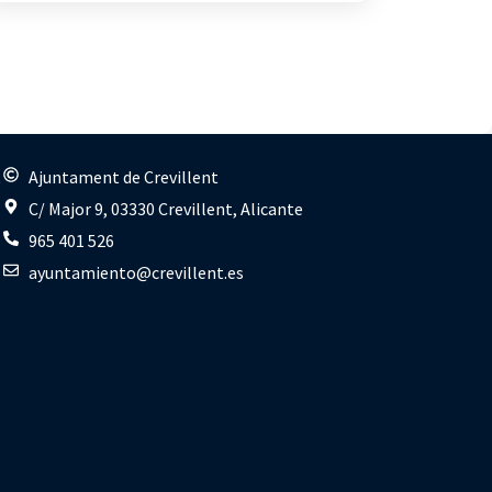
s
Ajuntament de Crevillent
C/ Major 9, 03330 Crevillent, Alicante
965 401 526
ayuntamiento@crevillent.es