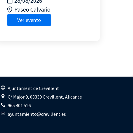
28/08/2026
Paseo Calvario
Ver evento
s
Ajuntament de Crevillent
C/ Major 9, 03330 Crevillent, Alicante
965 401 526
ayuntamiento@crevillent.es