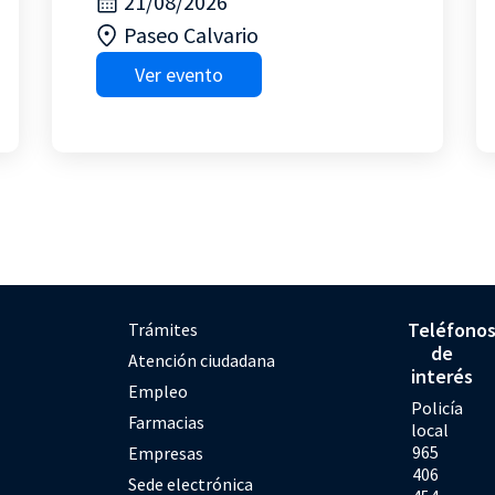
21/08/2026
Paseo Calvario
Ver evento
Teléfono
Trámites
de
Atención ciudadana
interés
Empleo
Policía
Farmacias
local
965
Empresas
406
Sede electrónica