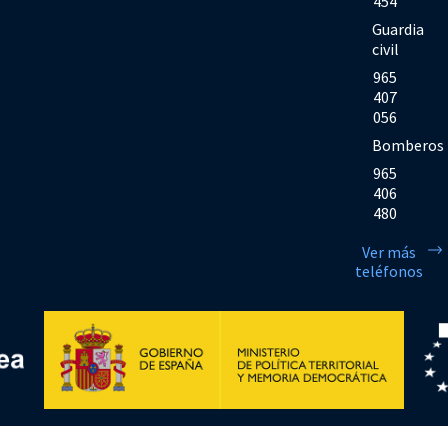
454
Guardia
civil
965
407
056
Bomberos
965
406
480
Ver más
teléfonos
Financiado por la Unión Europea << Next Generation EU>> Mecanismo de Rec