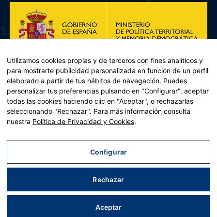
Utilizamos cookies propias y de terceros con fines analíticos y
para mostrarte publicidad personalizada en función de un perfil
elaborado a partir de tus hábitos de navegación. Puedes
personalizar tus preferencias pulsando en "Configurar", aceptar
todas las cookies haciendo clic en "Aceptar", o rechazarlas
seleccionando "Rechazar". Para más información consulta
Plan de Recuperación, Transformación y Resiliencia – Financiado por
nuestra
Política de Privacidad y Cookies
.
la Unión Europea << Next Generation EU>> Mecanismo de
Recuperación y resiliencia, establecido por el Reglamento (UE)
2021/241 del Parlamento Europeo y del Consejo, de 12 de febrero
Configurar
de 2021. Componente 11, Inversión 2 del PRTR gestionado por el
Ministerio de Política territorial.
Rechazar
Aviso legal
|
Política de privacidad
|
Política de cookies
|
Accesibilidad
|
Mapa web
| Desarrollado por
Tres
tristes
tigres
Aceptar