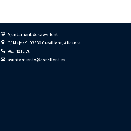
s
Ajuntament de Crevillent
C/ Major 9, 03330 Crevillent, Alicante
965 401 526
ayuntamiento@crevillent.es