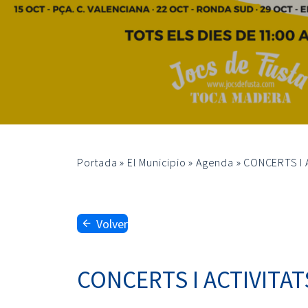
Portada
»
El Municipio
»
Agenda
»
CONCERTS I 
Volver
CONCERTS I ACTIVITAT