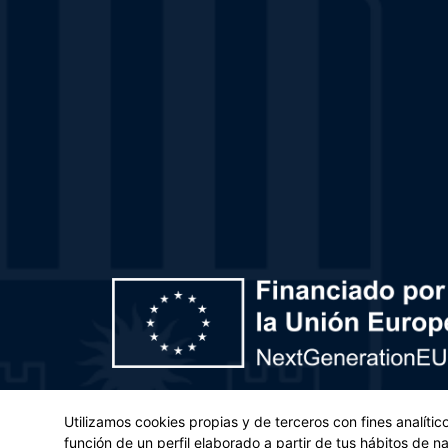
Plan de Recuperación, Transformación y Resiliencia – 
Utilizamos cookies propias y de terceros con fines analíti
(UE) 2021/241 del Parlamento Europeo y del Con
función de un perfil elaborado a partir de tus hábitos de 