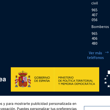
civil
965
407
056
Bomberos
965
406
480
Ver más
teléfonos
Financiado por la Unión Europea << Next Generation EU>> Mecanismo de Rec
cos y para mostrarte publicidad personalizada en
sejo, de 12 de febrero de 2021. Componente 11, Inversión 2 del PRTR gestio
navegación. Puedes personalizar tus preferencias