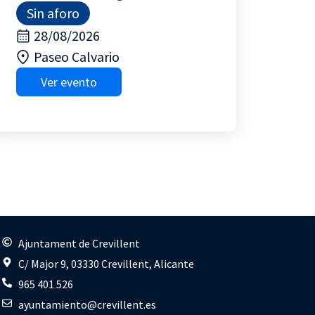
Sin aforo
28/08/2026
Paseo Calvario
Ver evento
s
Ajuntament de Crevillent
C/ Major 9, 03330 Crevillent, Alicante
965 401 526
ayuntamiento@crevillent.es