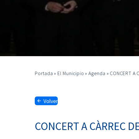
Portada
»
El Municipio
»
Agenda
»
CONCERT A C
Volver
CONCERT A CÀRREC DE