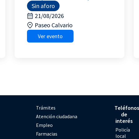
Sin aforo
21/08/2026
Paseo Calvario
Ver evento
Teléfono
Trámites
de
Atención ciudadana
interés
Empleo
Policía
Farmacias
local