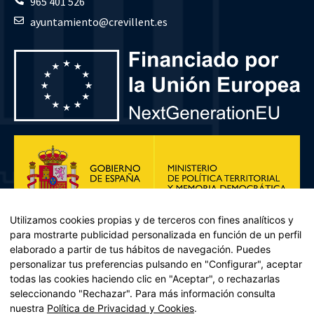
965 401 526
ayuntamiento@crevillent.es
Utilizamos cookies propias y de terceros con fines analíticos y
para mostrarte publicidad personalizada en función de un perfil
elaborado a partir de tus hábitos de navegación. Puedes
personalizar tus preferencias pulsando en "Configurar", aceptar
todas las cookies haciendo clic en "Aceptar", o rechazarlas
seleccionando "Rechazar". Para más información consulta
Plan de Recuperación, Transformación y Resiliencia – Financiado por
nuestra
Política de Privacidad y Cookies
.