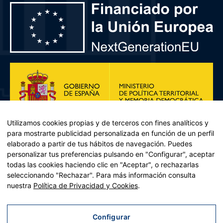
Utilizamos cookies propias y de terceros con fines analíticos y
para mostrarte publicidad personalizada en función de un perfil
elaborado a partir de tus hábitos de navegación. Puedes
personalizar tus preferencias pulsando en "Configurar", aceptar
todas las cookies haciendo clic en "Aceptar", o rechazarlas
seleccionando "Rechazar". Para más información consulta
Plan de Recuperación, Transformación y Resiliencia – Financiado por
nuestra
Política de Privacidad y Cookies
.
la Unión Europea << Next Generation EU>> Mecanismo de
Recuperación y resiliencia, establecido por el Reglamento (UE)
2021/241 del Parlamento Europeo y del Consejo, de 12 de febrero
Configurar