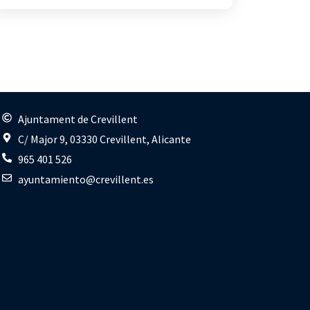
s
Ajuntament de Crevillent
C/ Major 9, 03330 Crevillent, Alicante
965 401 526
ayuntamiento@crevillent.es