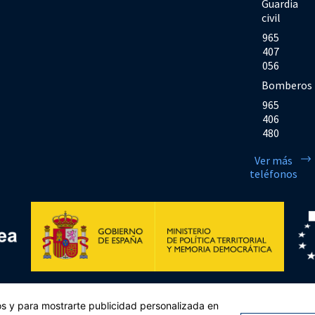
Guardia
civil
965
407
056
Bomberos
965
406
480
Ver más
teléfonos
Financiado por la Unión Europea << Next Generation EU>> Mecanismo de Rec
cos y para mostrarte publicidad personalizada en
sejo, de 12 de febrero de 2021. Componente 11, Inversión 2 del PRTR gestio