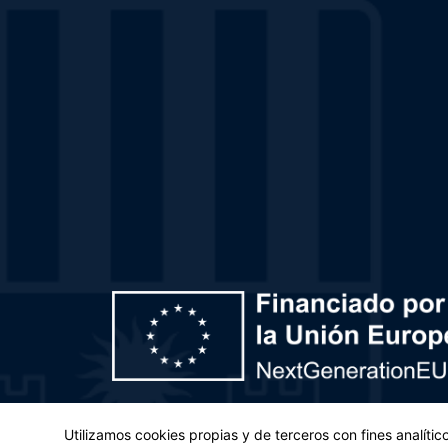
Plan de Recuperación, Transformación y Resiliencia – 
Utilizamos cookies propias y de terceros con fines analíti
(UE) 2021/241 del Parlamento Europeo y del Con