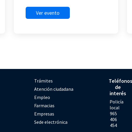
Ver evento
Teléfono
Trámites
de
Atención ciudadana
interés
Empleo
Policía
Farmacias
local
965
Empresas
406
Sede electrónica
454