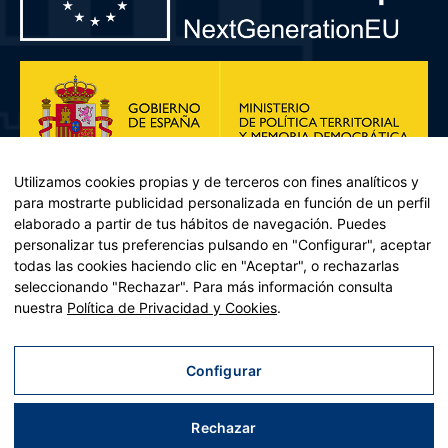
Utilizamos cookies propias y de terceros con fines analíticos y
para mostrarte publicidad personalizada en función de un perfil
elaborado a partir de tus hábitos de navegación. Puedes
personalizar tus preferencias pulsando en "Configurar", aceptar
todas las cookies haciendo clic en "Aceptar", o rechazarlas
seleccionando "Rechazar". Para más información consulta
Plan de Recuperación, Transformación y Resiliencia – Financiado por
nuestra
Política de Privacidad y Cookies
.
la Unión Europea << Next Generation EU>> Mecanismo de
Recuperación y resiliencia, establecido por el Reglamento (UE)
2021/241 del Parlamento Europeo y del Consejo, de 12 de febrero
Configurar
de 2021. Componente 11, Inversión 2 del PRTR gestionado por el
Ministerio de Política territorial.
Rechazar