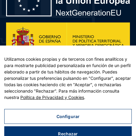
Utilizamos cookies propias y de terceros con fines analíticos y
para mostrarte publicidad personalizada en función de un perfil
elaborado a partir de tus hábitos de navegación. Puedes
personalizar tus preferencias pulsando en "Configurar", aceptar
todas las cookies haciendo clic en "Aceptar", o rechazarlas
seleccionando "Rechazar". Para más información consulta
Plan de Recuperación, Transformación y Resiliencia – Financiado por
nuestra
Política de Privacidad y Cookies
.
la Unión Europea << Next Generation EU>> Mecanismo de
Recuperación y resiliencia, establecido por el Reglamento (UE)
2021/241 del Parlamento Europeo y del Consejo, de 12 de febrero
Configurar
de 2021. Componente 11, Inversión 2 del PRTR gestionado por el
Ministerio de Política territorial.
Rechazar