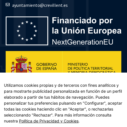
ayuntamiento@crevillent.es
Utilizamos cookies propias y de terceros con fines analíticos y
para mostrarte publicidad personalizada en función de un perfil
elaborado a partir de tus hábitos de navegación. Puedes
personalizar tus preferencias pulsando en "Configurar", aceptar
todas las cookies haciendo clic en "Aceptar", o rechazarlas
seleccionando "Rechazar". Para más información consulta
Plan de Recuperación, Transformación y Resiliencia – Financiado por
nuestra
Política de Privacidad y Cookies
.
la Unión Europea << Next Generation EU>> Mecanismo de