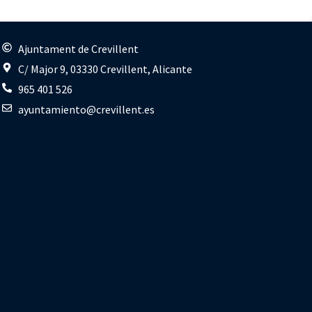
s
Ajuntament de Crevillent
C/ Major 9, 03330 Crevillent, Alicante
965 401 526
ayuntamiento@crevillent.es