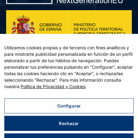
Utilizamos cookies propias y de terceros con fines analíticos y
para mostrarte publicidad personalizada en función de un perfil
elaborado a partir de tus hábitos de navegación. Puedes
personalizar tus preferencias pulsando en "Configurar", aceptar
todas las cookies haciendo clic en "Aceptar", o rechazarlas
seleccionando "Rechazar". Para más información consulta
Plan de Recuperación, Transformación y Resiliencia – Financiado por
nuestra
Política de Privacidad y Cookies
.
la Unión Europea << Next Generation EU>> Mecanismo de
Recuperación y resiliencia, establecido por el Reglamento (UE)
2021/241 del Parlamento Europeo y del Consejo, de 12 de febrero
Configurar
de 2021. Componente 11, Inversión 2 del PRTR gestionado por el
Ministerio de Política territorial.
Rechazar
Aviso legal
|
Política de privacidad
|
Política de cookies
|
Accesibilidad
|
Mapa web