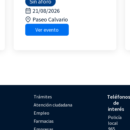
Sin aforo
21/08/2026
Paseo Calvario
Ver evento
Teléfono
Trámites
de
Atención ciudadana
interés
Empleo
Policía
Farmacias
local
965
Empresas