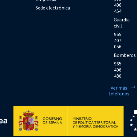
406
Sede electrónica
454
Guardia
civil
965
407
056
Bomberos
965
406
480
Ver más
teléfonos