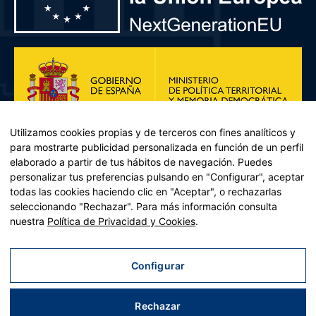
Utilizamos cookies propias y de terceros con fines analíticos y
para mostrarte publicidad personalizada en función de un perfil
elaborado a partir de tus hábitos de navegación. Puedes
personalizar tus preferencias pulsando en "Configurar", aceptar
todas las cookies haciendo clic en "Aceptar", o rechazarlas
seleccionando "Rechazar". Para más información consulta
Plan de Recuperación, Transformación y Resiliencia – Financiado por
nuestra
Política de Privacidad y Cookies
.
la Unión Europea << Next Generation EU>> Mecanismo de
Recuperación y resiliencia, establecido por el Reglamento (UE)
2021/241 del Parlamento Europeo y del Consejo, de 12 de febrero
Configurar
de 2021. Componente 11, Inversión 2 del PRTR gestionado por el
Ministerio de Política territorial.
Rechazar