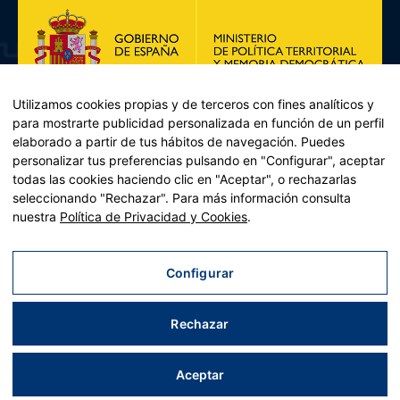
Utilizamos cookies propias y de terceros con fines analíticos y
para mostrarte publicidad personalizada en función de un perfil
elaborado a partir de tus hábitos de navegación. Puedes
personalizar tus preferencias pulsando en "Configurar", aceptar
todas las cookies haciendo clic en "Aceptar", o rechazarlas
seleccionando "Rechazar". Para más información consulta
Plan de Recuperación, Transformación y Resiliencia – Financiado por
nuestra
Política de Privacidad y Cookies
.
la Unión Europea << Next Generation EU>> Mecanismo de
Recuperación y resiliencia, establecido por el Reglamento (UE)
2021/241 del Parlamento Europeo y del Consejo, de 12 de febrero
Configurar
de 2021. Componente 11, Inversión 2 del PRTR gestionado por el
Ministerio de Política territorial.
Rechazar
Aviso legal
|
Política de privacidad
|
Política de cookies
|
Accesibilidad
|
Mapa web
| Desarrollado por
Tres
tristes
tigres
Aceptar