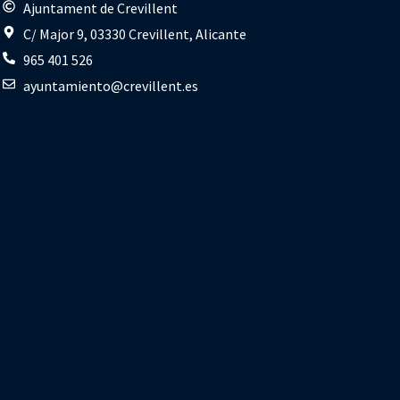
s
Ajuntament de Crevillent
C/ Major 9, 03330 Crevillent, Alicante
965 401 526
ayuntamiento@crevillent.es