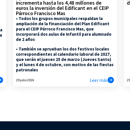
d
incrementa hasta los 4,48 millones de
euros la inversión del Edificant en el CEIP
Párroco Francisco Mas
• Todos los grupos municipales respaldan la
ampliación de la financiación del Plan Edificant
para el CEIP Párroco Francisco Mas, que
la
incorporará dos aulas de Infantil para alumnado
na
de 2 años
• También se aprueban los dos festivos locales
correspondientes al calendario laboral de 2027,
que serán el jueves 25 de marzo (Jueves Santo)
y el lunes 4 de octubre, con motivo de las fiestas
patronales
Leer más
29 julio 2026
29