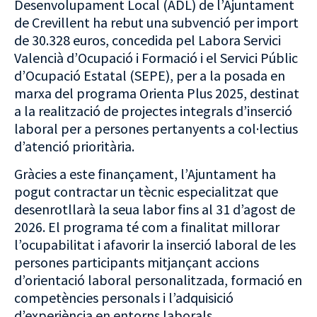
Desenvolupament Local (ADL) de l’Ajuntament
de Crevillent ha rebut una subvenció per import
de 30.328 euros, concedida pel Labora Servici
Valencià d’Ocupació i Formació i el Servici Públic
d’Ocupació Estatal (SEPE), per a la posada en
marxa del programa Orienta Plus 2025, destinat
a la realització de projectes integrals d’inserció
laboral per a persones pertanyents a col·lectius
d’atenció prioritària.
Gràcies a este finançament, l’Ajuntament ha
pogut contractar un tècnic especialitzat que
desenrotllarà la seua labor fins al 31 d’agost de
2026. El programa té com a finalitat millorar
l’ocupabilitat i afavorir la inserció laboral de les
persones participants mitjançant accions
d’orientació laboral personalitzada, formació en
competències personals i l’adquisició
d’experiència en entorns laborals.