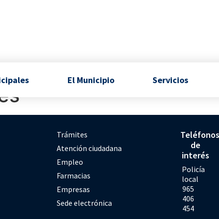
icipales
El Municipio
Servicios
es
Teléfono
Trámites
de
Atención ciudadana
interés
Empleo
Policía
Farmacias
local
965
Empresas
406
Sede electrónica
454