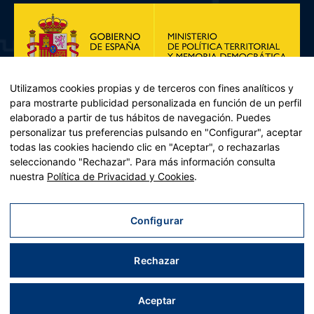
Utilizamos cookies propias y de terceros con fines analíticos y
para mostrarte publicidad personalizada en función de un perfil
elaborado a partir de tus hábitos de navegación. Puedes
personalizar tus preferencias pulsando en "Configurar", aceptar
todas las cookies haciendo clic en "Aceptar", o rechazarlas
seleccionando "Rechazar". Para más información consulta
Plan de Recuperación, Transformación y Resiliencia – Financiado por
nuestra
Política de Privacidad y Cookies
.
la Unión Europea << Next Generation EU>> Mecanismo de
Recuperación y resiliencia, establecido por el Reglamento (UE)
2021/241 del Parlamento Europeo y del Consejo, de 12 de febrero
Configurar
de 2021. Componente 11, Inversión 2 del PRTR gestionado por el
Ministerio de Política territorial.
Rechazar
Aviso legal
|
Política de privacidad
|
Política de cookies
|
Accesibilidad
|
Mapa web
| Desarrollado por
Tres
tristes
tigres
Aceptar