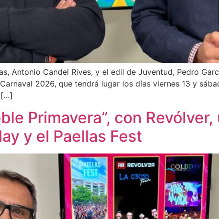
tas, Antonio Candel Rives, y el edil de Juventud, Pedro Ga
Carnaval 2026, que tendrá lugar los días viernes 13 y sába
 […]
ble Primavera”, con Revólver, 
ay y el Paellas Fest