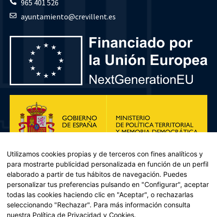
965 401 526
ayuntamiento@crevillent.es
Utilizamos cookies propias y de terceros con fines analíticos y
para mostrarte publicidad personalizada en función de un perfil
elaborado a partir de tus hábitos de navegación. Puedes
personalizar tus preferencias pulsando en "Configurar", aceptar
todas las cookies haciendo clic en "Aceptar", o rechazarlas
seleccionando "Rechazar". Para más información consulta
Plan de Recuperación, Transformación y Resiliencia – Financiado por
nuestra
Política de Privacidad y Cookies
.