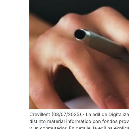
Crevillent (08/07/2025).- La edil de Digitali
distinto material informático con fondos pro
y un conmutador. En detalle, la edil ha expli