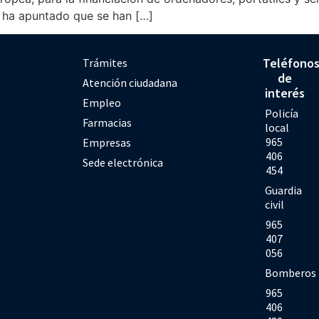
il ha apuntado que se han […]
Teléfono
Trámites
de
Atención ciudadana
interés
Empleo
Policía
Farmacias
local
965
Empresas
406
Sede electrónica
454
Guardia
civil
965
407
056
Bomberos
965
406