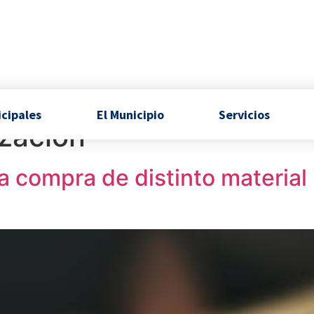
icipales
El Municipio
Servicios
ización
la compra de distinto material