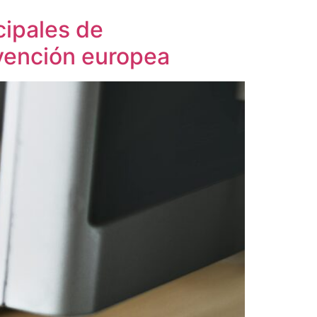
cipales de
vención europea