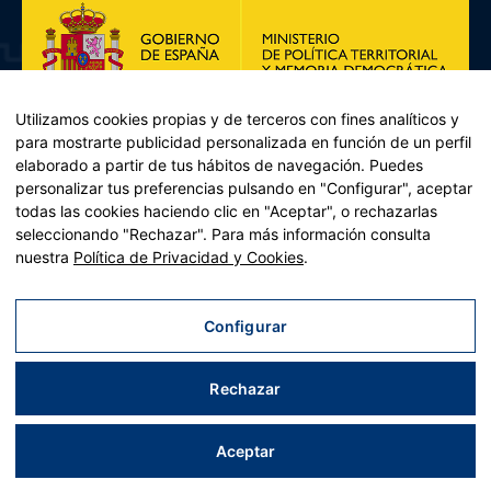
Utilizamos cookies propias y de terceros con fines analíticos y
para mostrarte publicidad personalizada en función de un perfil
elaborado a partir de tus hábitos de navegación. Puedes
personalizar tus preferencias pulsando en "Configurar", aceptar
todas las cookies haciendo clic en "Aceptar", o rechazarlas
seleccionando "Rechazar". Para más información consulta
Plan de Recuperación, Transformación y Resiliencia – Financiado por
nuestra
Política de Privacidad y Cookies
.
la Unión Europea << Next Generation EU>> Mecanismo de
Recuperación y resiliencia, establecido por el Reglamento (UE)
2021/241 del Parlamento Europeo y del Consejo, de 12 de febrero
Configurar
de 2021. Componente 11, Inversión 2 del PRTR gestionado por el
Ministerio de Política territorial.
Rechazar
Aviso legal
|
Política de privacidad
|
Política de cookies
|
Accesibilidad
|
Mapa web
| Desarrollado por
Tres
tristes
tigres
Aceptar