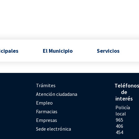
icipales
El Municipio
Servicios
Teléfono
Trámites
de
Atención ciudadana
interés
Empleo
Policía
Farmacias
local
965
Empresas
406
Sede electrónica
454